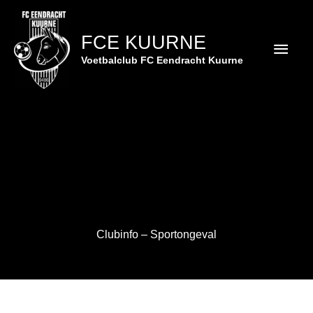
Spring
Hoof
naar
FCE KUURNE
de
inhoud
Voetbalclub FC Eendracht Kuurne
Clubinfo – Sportongeval