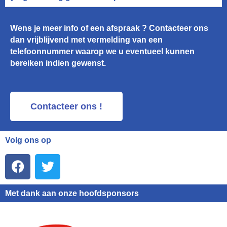
Wens je meer info of een afspraak ? Contacteer ons
dan vrijblijvend met vermelding van een
telefoonnummer waarop we u eventueel kunnen
bereiken indien gewenst.
Contacteer ons !
Volg ons op
F
T
a
w
c
i
Met dank aan onze hoofdsponsors
e
t
b
t
o
e