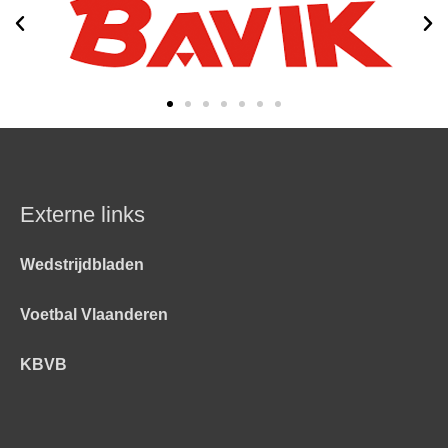
o
r
k
Externe links
Wedstrijdbladen
Voetbal Vlaanderen
KBVB