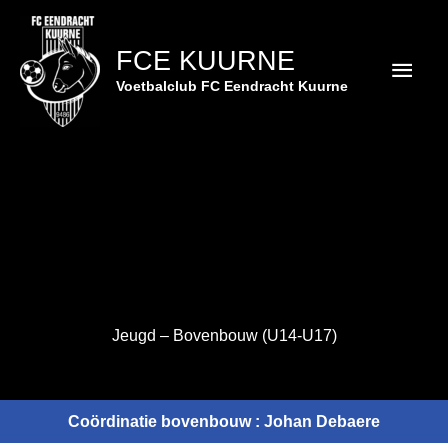
Spring
Hoof
naar
FCE KUURNE
de
inhoud
Voetbalclub FC Eendracht Kuurne
Jeugd – Bovenbouw (U14-U17)
Coördinatie bovenbouw : Johan Debaere